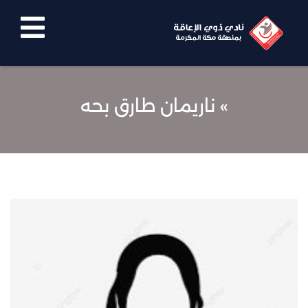
الرئيسية
نبذة
» ناريمان طارق بحه
عنا
معرض
الصور
الاخبار
الفيديوهات
اتصل
بنا