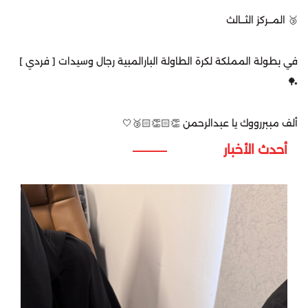
‏🥉 المـــركز الثـــالث
‏في بطولة المملكة لكرة الطاولة البارالمبية رجال وسيدات [ فردي ]
🏓
‏ألف مببررووك يا عبدالرحمن 👏🏻👏🏻🥉🤍
أحدث الأخبار