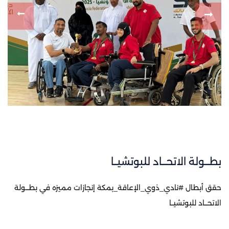
بطـــولة الاتحـــاد للبوتشيــا
حقق أبطال ⁧‫#نادي_ذوي_الإعاقة_بمكة‬⁩ إنجازات مميزه في بطـــولة
الاتحـــاد للبوتشيــا