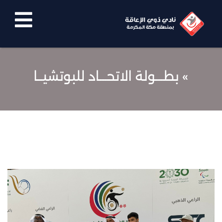
الرئيسية
نبذة
» بطـــولة الاتحـــاد للبوتشيــا
عنا
معرض
الصور
الاخبار
الفيديوهات
اتصل
بنا