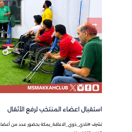
استقبال اعضاء المنتخب لرفع الأثقال
‏تشرف ⁧‫#نادي_ذوي_الاعاقة_بمكة‬⁩ بحضور عدد من أعضاء ال