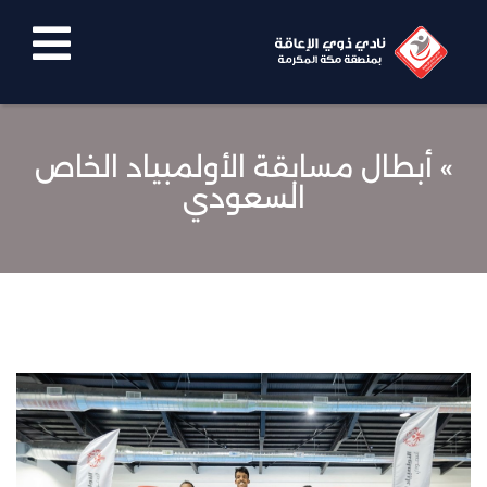
الرئيسية
نبذة
» أبطال مسابقة الأولمبياد الخاص
عنا
السعودي
معرض
الصور
الاخبار
الفيديوهات
اتصل
بنا