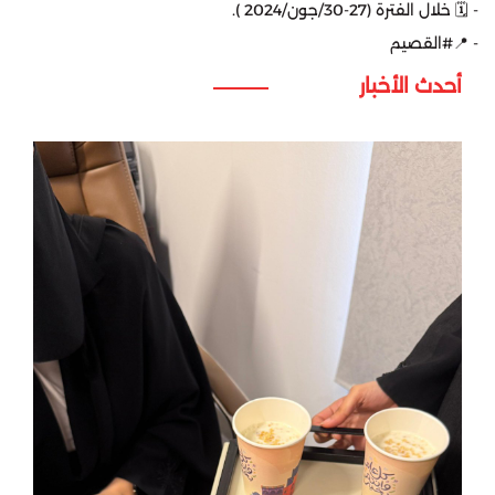
‏- 🗓️ خلال الفترة (27-30/جون/2024 ).
‏- 📍⁧‫#القصيم‬⁩
أحدث الأخبار